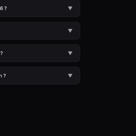
6 ?
▼
▼
 ?
▼
n ?
▼