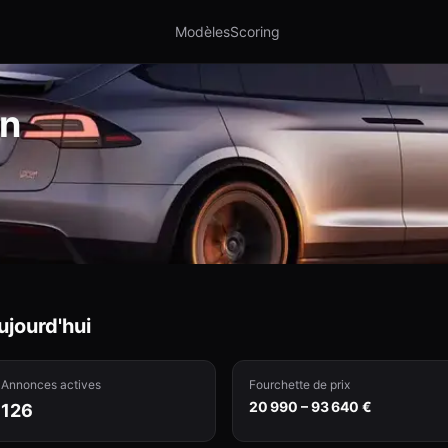
Modèles
Scoring
on
jourd'hui
Annonces actives
Fourchette de prix
20 990 – 93 640 €
126