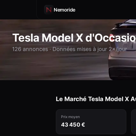
Nemoride
Tesla
Model X
d'Occasi
126
annonces · Données mises à jour 2×/jour
Le Marché Tesla
Model X
Au
Prix moyen
43 450 €