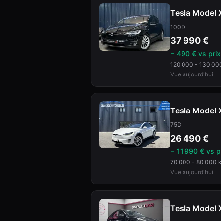
Tesla
Model 
100D
37 990
€
− 490 € vs pri
120 000 - 130 00
Vue aujourd'hui
Tesla
Model 
75D
26 490
€
− 11 990 € vs p
70 000 - 80 000 
Vue aujourd'hui
Tesla
Model 