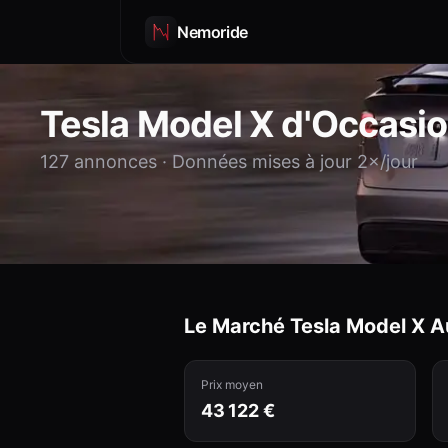
Nemoride
Tesla
Model X
d'Occasi
127
annonces · Données mises à jour 2×/jour
Le Marché Tesla
Model X
Au
Prix moyen
43 122 €