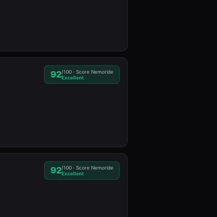
/100 · Score Nemoride
92
Excellent
/100 · Score Nemoride
92
Excellent