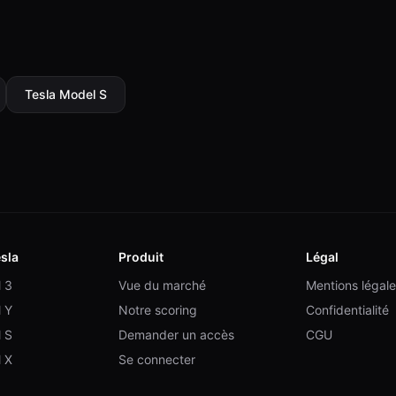
Tesla
Model S
sla
Produit
Légal
l 3
Vue du marché
Mentions légale
l Y
Notre scoring
Confidentialité
l S
Demander un accès
CGU
l X
Se connecter