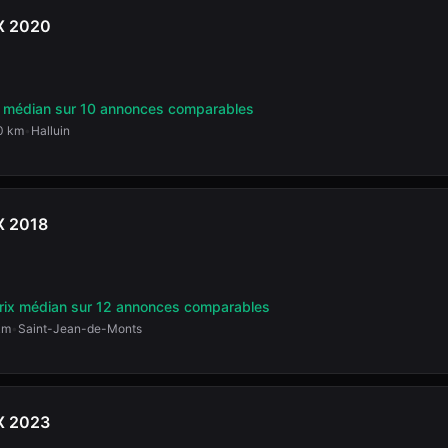
X
2020
x médian
sur 10 annonces comparables
0 km
•
Halluin
X
2018
rix médian
sur 12 annonces comparables
km
•
Saint-Jean-de-Monts
X
2023