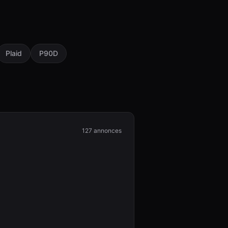
Plaid
P90D
127
annonces