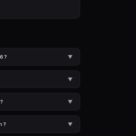
6 ?
▼
▼
 ?
▼
n ?
▼