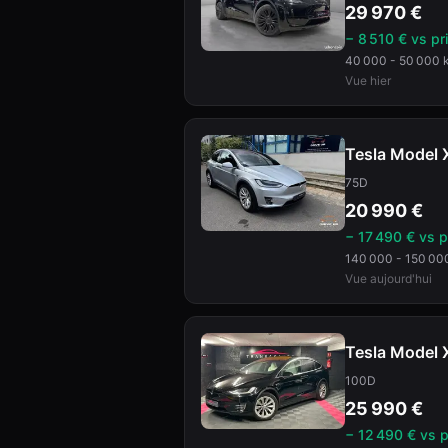
29 970
€
− 8 510 € vs pr
40 000 - 50 000 
Vue hier
Tesla
Model 
75D
20 990
€
− 17 490 € vs p
140 000 - 150 00
Vue aujourd'hui
Tesla
Model 
100D
25 990
€
− 12 490 € vs 