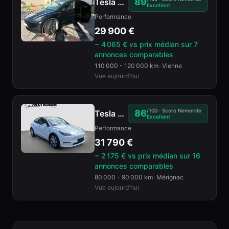
89
Tesla
Model Y
2023
Excellent
Performance
29 900
€
− 4 065 € vs prix médian
sur 7
annonces comparables
110 000 - 120 000 km
•
Vienne
Vue aujourd'hui
/100 · Score Nemoride
86
Tesla
Model Y
2021
Excellent
Performance
31 790
€
− 2 175 € vs prix médian
sur 16
annonces comparables
80 000 - 90 000 km
•
Mérignac
Vue aujourd'hui