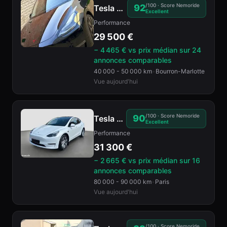
/100 · Score Nemoride
92
Tesla
Model Y
2023
Excellent
Performance
29 500
€
− 4 465 € vs prix médian
sur 24
annonces comparables
40 000 - 50 000 km
•
Bourron-Marlotte
Vue aujourd'hui
/100 · Score Nemoride
90
Tesla
Model Y
2021
Excellent
Performance
31 300
€
− 2 665 € vs prix médian
sur 16
annonces comparables
80 000 - 90 000 km
•
Paris
Vue aujourd'hui
/100 · Score Nemoride