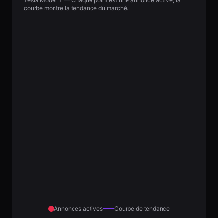
Tesla
Model Y
— Chaque point est une annonce active, la
courbe montre la tendance du marché.
Annonces actives
Courbe de tendance