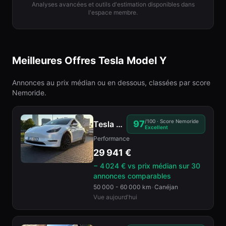
Analyses avancées et outils d'estimation disponibles dans
l'espace membre.
Meilleures Offres Tesla
Model Y
Annonces au prix médian ou en dessous, classées par score
Nemoride.
/100 · Score Nemoride
97
Tesla
Model Y
2023
Excellent
Performance
29 941
€
− 4 024 € vs prix médian
sur 30
annonces comparables
50 000 - 60 000 km
•
Canéjan
Vue aujourd'hui