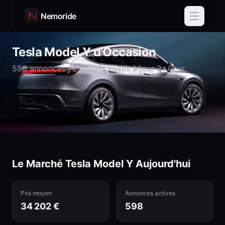
Nemoride
Tesla
Model Y
d'Occasion
598
annonces · Données mises à jour 2×/jour
Le Marché Tesla
Model Y
Aujourd'hui
Prix moyen
Annonces actives
34 202 €
598