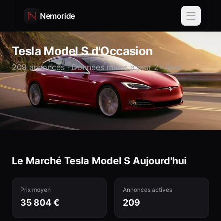
Nemoride
Tesla
Model S
d'Occasion
209
annonces · Données mises à jour 2×/jour
Le Marché Tesla
Model S
Aujourd'hui
Prix moyen
Annonces actives
35 804 €
209