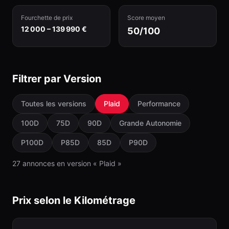
Fourchette de prix
Score moyen
12 000 – 139 990 €
50/100
Filtrer par Version
Toutes les versions
Plaid
Performance
100D
75D
90D
Grande Autonomie
P100D
P85D
85D
P90D
27
annonce
s
en version «
Plaid
»
Prix selon le Kilométrage