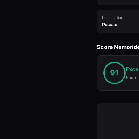
Localisation
Pessac
Score Nemorid
Excel
91
Score 