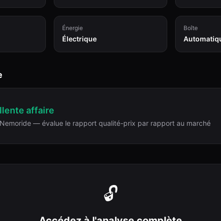
Énergie
Boîte
Électrique
Automatiq
e
lente affaire
Nemoride — évalue le rapport qualité-prix par rapport au marché
🔓
Accédez à l'analyse complète