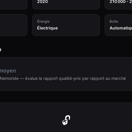
2020
210 000 - 
Énergie
Boîte
Électrique
Automatiq
e
 moyen
Nemoride — évalue le rapport qualité-prix par rapport au marché
🔓