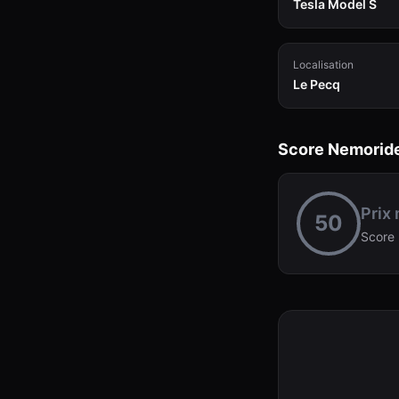
Tesla Model S
Localisation
Le Pecq
Score Nemorid
Prix
50
Score 