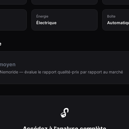
Énergie
Boîte
Électrique
Automatiq
e
 moyen
Nemoride — évalue le rapport qualité-prix par rapport au marché
🔓
Accédez à l'analyse complète