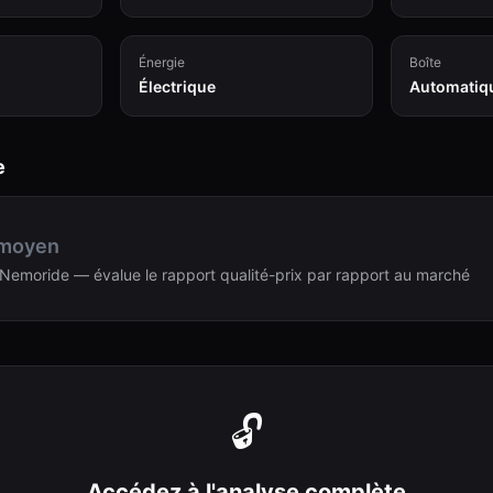
Énergie
Boîte
Électrique
Automatiq
e
 moyen
Nemoride — évalue le rapport qualité-prix par rapport au marché
🔓
Accédez à l'analyse complète