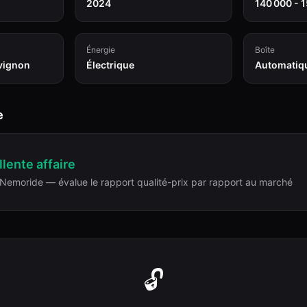
2024
140 000 - 
Énergie
Boîte
vignon
Électrique
Automatiq
e
lente affaire
Nemoride — évalue le rapport qualité-prix par rapport au marché
🔓