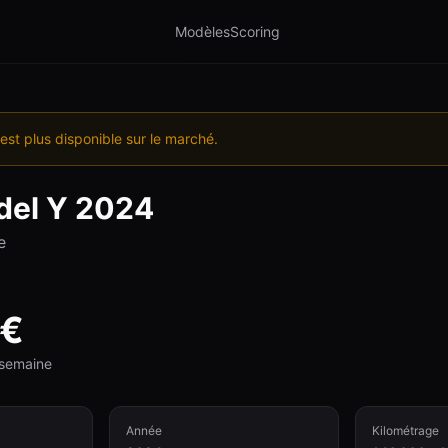
Modèles
Scoring
est plus disponible sur le marché.
el Y
2024
e
€
e semaine
Année
Kilométrage