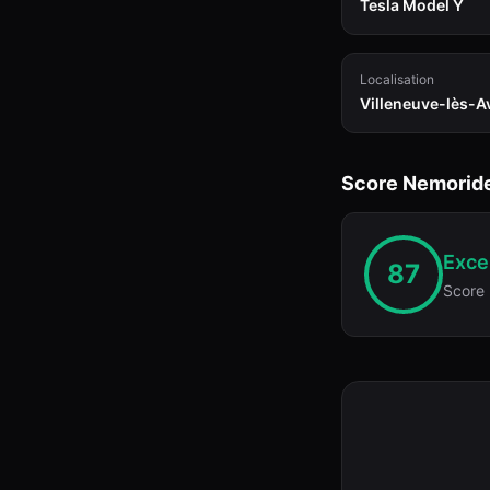
Tesla Model Y
Localisation
Villeneuve-lès-A
Score Nemorid
Excel
87
Score 