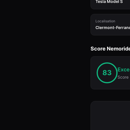
Tesla Model S
Localisation
Clermont-Ferran
Score Nemorid
Excel
83
Score 