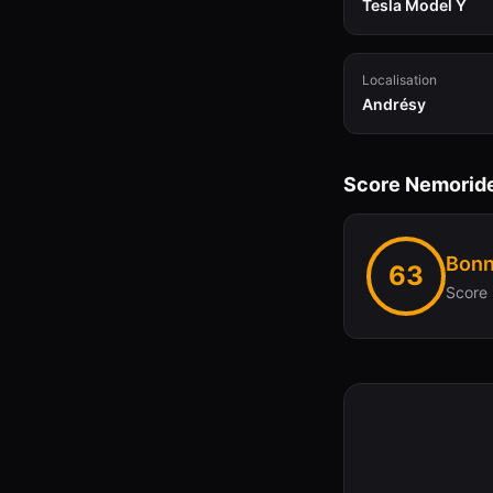
Tesla Model Y
Localisation
Andrésy
Score Nemorid
Bonn
63
Score 