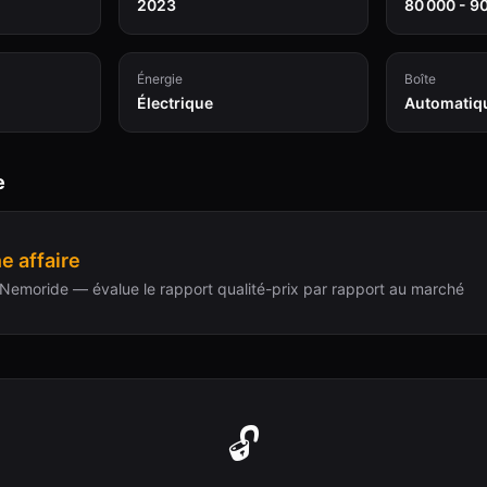
2023
80 000 - 9
Énergie
Boîte
Électrique
Automatiq
e
e affaire
Nemoride — évalue le rapport qualité-prix par rapport au marché
🔓