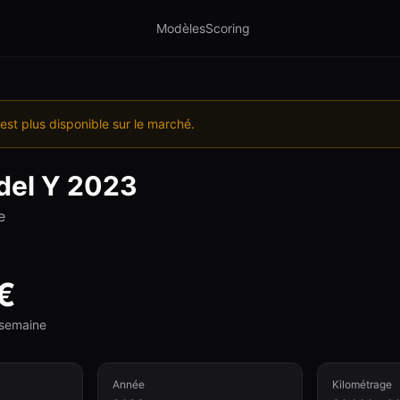
Modèles
Scoring
est plus disponible sur le marché.
el Y
2023
e
€
e semaine
Année
Kilométrage