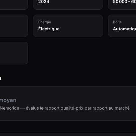
2024
50 000 - 6
Énergie
Boîte
Électrique
Automatiq
e
 moyen
Nemoride — évalue le rapport qualité-prix par rapport au marché