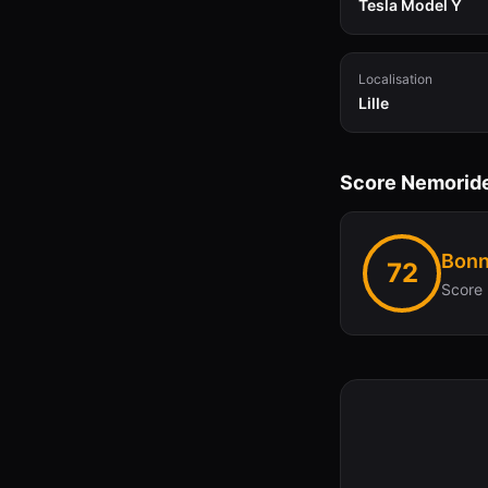
Tesla Model Y
Localisation
Lille
Score Nemorid
Bonn
72
Score 