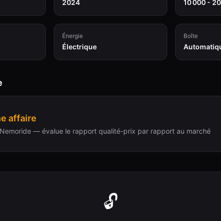
2024
10 000 - 2
Énergie
Boîte
Électrique
Automatiq
e
e affaire
Nemoride — évalue le rapport qualité-prix par rapport au marché
🔓