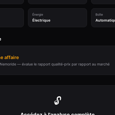
Énergie
Boîte
Électrique
Automatiq
e
e affaire
Nemoride — évalue le rapport qualité-prix par rapport au marché
🔓
Accédez à l'analyse complète