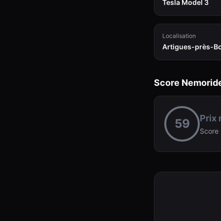
Tesla Model 3
Localisation
Artigues-près-B
Score Nemorid
Prix
59
Score 