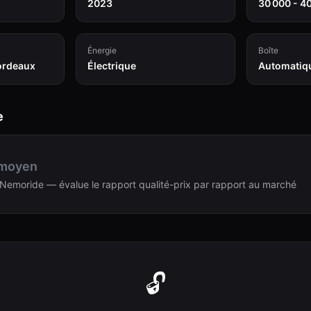
2023
30 000 - 4
Énergie
Boîte
ordeaux
Électrique
Automatiq
e
 moyen
Nemoride — évalue le rapport qualité-prix par rapport au marché
🔓