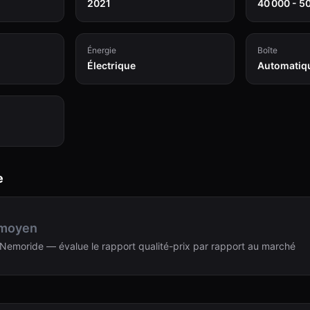
2021
40 000 - 5
Énergie
Boîte
Électrique
Automatiq
e
 moyen
Nemoride — évalue le rapport qualité-prix par rapport au marché