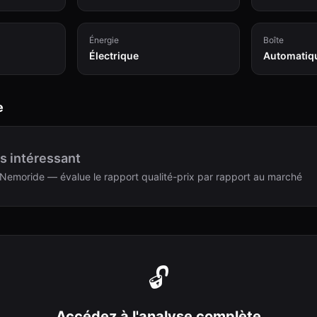
Énergie
Boîte
Électrique
Automatiq
e
s intéressant
Nemoride — évalue le rapport qualité-prix par rapport au marché
🔓
Accédez à l'analyse complète