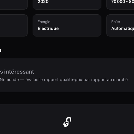
2020
70 000 - 8
Énergie
Boîte
Électrique
Automatiq
e
s intéressant
Nemoride — évalue le rapport qualité-prix par rapport au marché
🔓