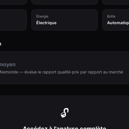
Énergie
Boîte
Électrique
Automatiq
e
 moyen
Nemoride — évalue le rapport qualité-prix par rapport au marché
🔓
Accédez à l'analyse complète