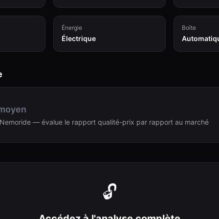
Énergie
Boîte
Électrique
Automatiq
e
 moyen
Nemoride — évalue le rapport qualité-prix par rapport au marché
🔓
Accédez à l'analyse complète