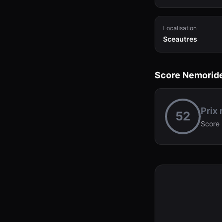
Localisation
Sceautres
Score Nemorid
Prix
52
Score 