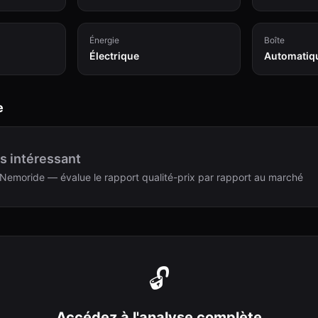
Énergie
Boîte
Électrique
Automatiq
e
s intéressant
Nemoride — évalue le rapport qualité-prix par rapport au marché
🔓
Accédez à l'analyse complète