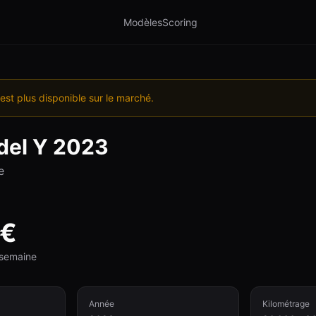
Modèles
Scoring
est plus disponible sur le marché.
el Y
2023
e
€
e semaine
Année
Kilométrage