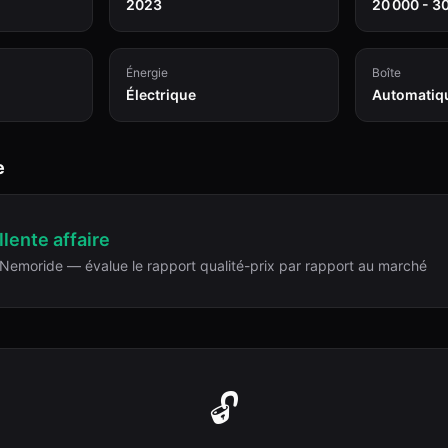
2023
20 000 - 3
Énergie
Boîte
Électrique
Automatiq
e
lente affaire
Nemoride — évalue le rapport qualité-prix par rapport au marché
🔓