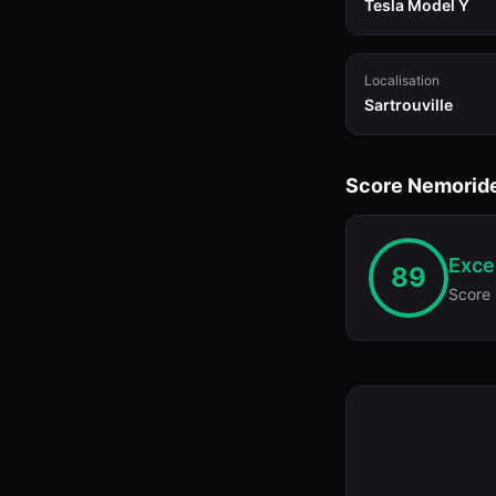
Tesla Model Y
Localisation
Sartrouville
Score Nemorid
Excel
89
Score 