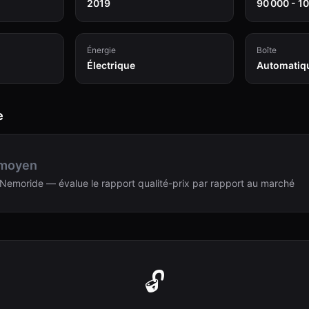
2019
90 000 - 1
Énergie
Boîte
Électrique
Automatiq
e
 moyen
Nemoride — évalue le rapport qualité-prix par rapport au marché
🔓