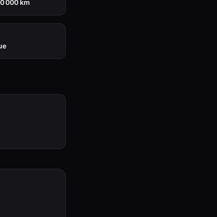
00 000 km
ue