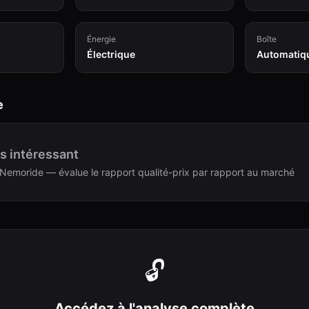
Énergie
Boîte
Électrique
Automatiq
e
s intéressant
Nemoride — évalue le rapport qualité-prix par rapport au marché
🔓
Accédez à l'analyse complète