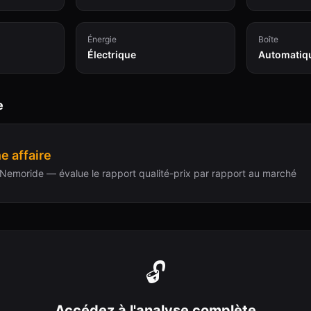
Énergie
Boîte
Électrique
Automatiq
e
e affaire
Nemoride — évalue le rapport qualité-prix par rapport au marché
🔓
Accédez à l'analyse complète