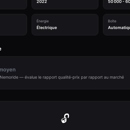
2022
50 000 - 6
Énergie
Boîte
Électrique
Automatiq
e
 moyen
Nemoride — évalue le rapport qualité-prix par rapport au marché
🔓