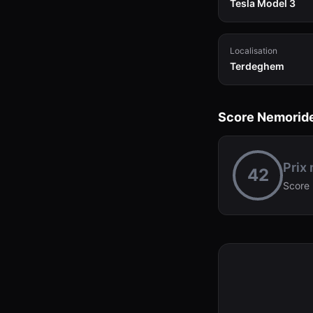
Tesla Model 3
Localisation
Terdeghem
Score Nemorid
Prix
42
Score 