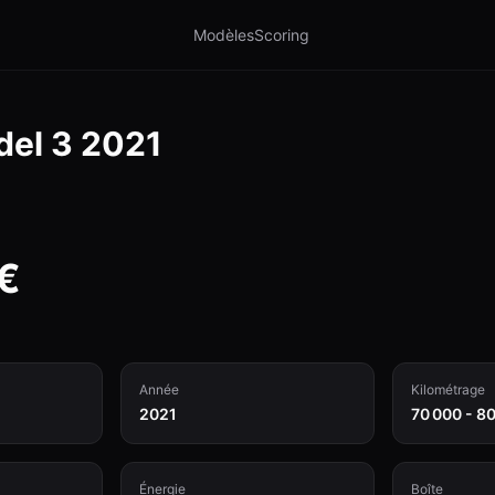
Modèles
Scoring
el 3
2021
€
Année
Kilométrage
2021
70 000 - 8
Énergie
Boîte