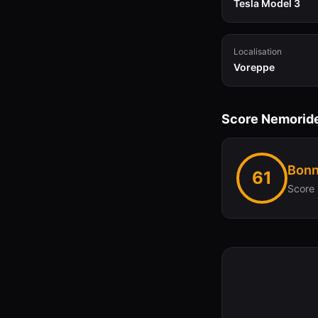
Tesla Model 3
Localisation
Voreppe
Score Nemorid
Bonn
61
Score 