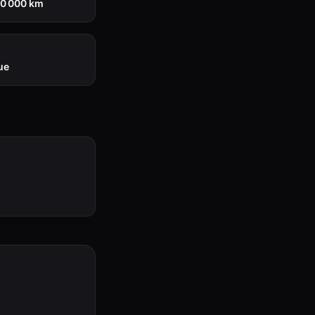
00 000 km
ue