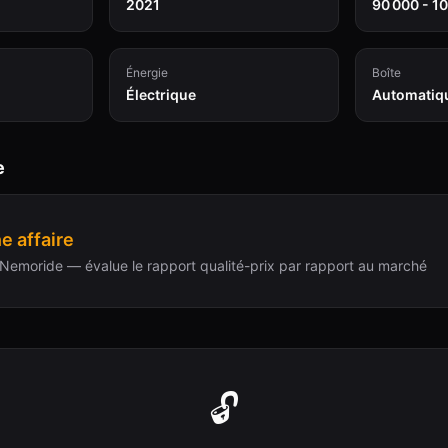
2021
90 000 - 1
Énergie
Boîte
Électrique
Automatiq
e
e affaire
Nemoride — évalue le rapport qualité-prix par rapport au marché
🔓